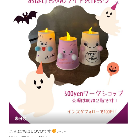
未分類
こんにちはUOVOです
⸝⋆⸝⋆