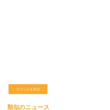
前
メ
ー
ル
ア
ド
レ
ス
サ
イ
ト
を
保
存
す
る
類似のニュース