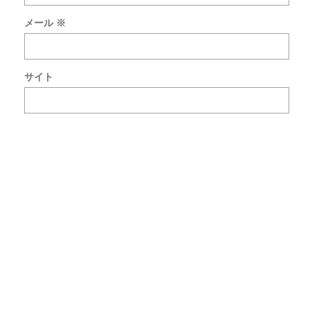
の
メール
※
コ
メ
ン
ト
サイト
で
使
用
す
る
た
め
ブ
ラ
ウ
ザ
ー
に
自
分
の
名